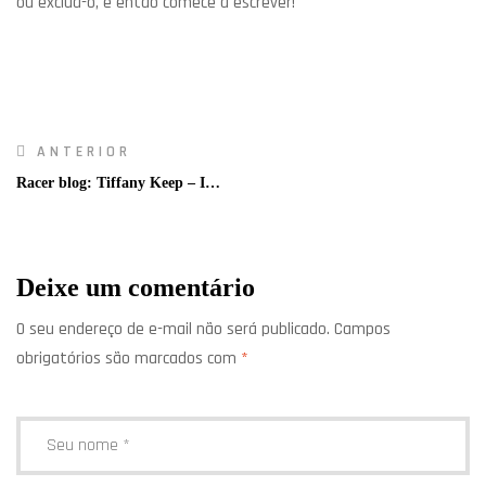
ou exclua-o, e então comece a escrever!
ANTERIOR
Racer blog: Tiffany Keep – In
the Zone
Deixe um comentário
O seu endereço de e-mail não será publicado.
Campos
obrigatórios são marcados com
*