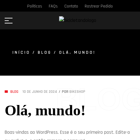
Políticas
FAQs
Contato
Rastrear Pedido
INÍCIO
/
BLOG
/ OLÁ, MUNDO!
BLO
BLOG
10 DE JUNHO DE 2024
POR
BIKESHOP
Olá, mundo!
Boas-vindas ao WordPress. Esse é o seu primeiro post. Edite-o