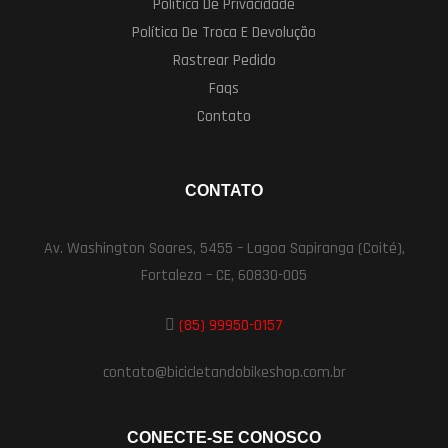
Política De Privacidade
Política De Troca E Devolução
Rastrear Pedido
Faqs
Contato
CONTATO
Av. Washington Soares, 5455 – Lagoa Sapiranga (Coité),
Fortaleza – CE, 60830-005
(85) 99950-0157
contato@bicicletandobikeshop.com.br
CONECTE-SE CONOSCO