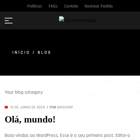
Políticas
FAQs
Contato
Rastrear Pedido
INÍCIO
/ BLOG
BLO
Your blog category
10 DE JUNHO DE 2024
POR
BIKESHOP
Olá, mundo!
Boas-vindas ao WordPress. Esse é o seu primeiro post. Edite-o