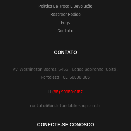
Política De Troca E Devolução
Rastrear Pedido
Faqs
Contato
CONTATO
Av. Washington Soares, 5455 – Lagoa Sapiranga (Coité),
Fortaleza – CE, 60830-005
(85) 99950-0157
contato@bicicletandobikeshop.com.br
CONECTE-SE CONOSCO